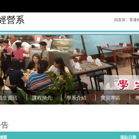
經營系
回首頁
育達
招生資訊
課程簡介
學系介紹
實習專區
公告
標題
張貼日期