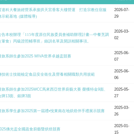
育達科大餐旅經營系承接拱天宮香客大樓營運 打造宗教住宿服
2026-07-
務示範基地 (媒體報導)
29
2026-03-
公告本校辦理「
115
年度原住民族委員會補助辦理計畫—中餐烹調
02
（葷食）丙級證照輔導班」錄訓名單及開訓相關事項。
2025-06-
餐旅系師生參加2025 MIVA世界卓越盃競賽
07
2025-06-
轉技術士技能檢定食品安全衛生及營養相關職類共用規範
06
餐旅系師生參加2025WCC馬來西亞世界廚藝大賽 榮獲特金9面、
2025-05-
金牌13面、銀牌3面
27
2025-03-
餐旅系學生參加2025第一屆禮•悅東南在地烘焙伴手禮展示競賽
26
2025-01-
2025佛光盃全國蔬食廚藝暨烘焙競賽
15