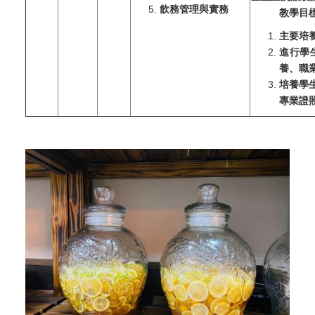
飲務管理與實務
教學目
主要培
進行學
養、職
培養學
專業證