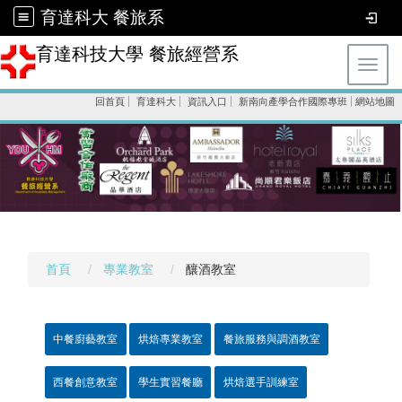
育達科大 餐旅系
育達科技大學 餐旅經營系
Toggl
回首頁
育達科大
資訊入口
新南向產學合作國際專班
網站地圖
首頁
專業教室
釀酒教室
中餐廚藝教室
烘焙專業教室
餐旅服務與調酒教室
西餐創意教室
學生實習餐廳
烘焙選手訓練室