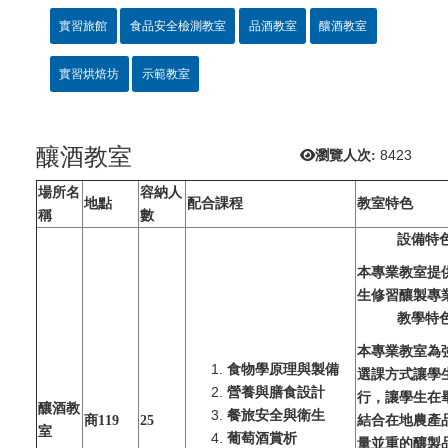
實習旅館
食品安全檢測教室
品酒教室
釀酒教室
實習烘焙坊
示範教室
釀酒教室
瀏覽人次:
8423
場所名
容納人
地點
配合課程
教室特色
稱
數
設備特
本專業教室提
生修習釀製專
教學特
本專業教室為
食物學原理與製備
選課方式讓學
營養與膳食設計
行，讓學生在
釀酒教
餐旅安全與衛生
商119
25
結合在地農產
室
葡萄酒賞析
量並重的釀製