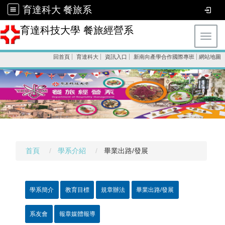
育達科大 餐旅系
育達科技大學 餐旅經營系
Toggl
回首頁
育達科大
資訊入口
新南向產學合作國際專班
網站地圖
首頁
學系介紹
畢業出路/發展
學系簡介
教育目標
規章辦法
畢業出路/發展
系友會
報章媒體報導