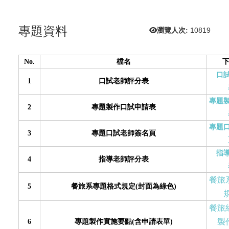
專題資料
瀏覽人次:
10819
No.
檔名
下
口
1
口試老師評分表
專題
2
專題製作口試申請表
專題
3
專題口試老師簽名頁
指
4
指導老師評分表
餐旅
5
餐旅系專題格式規定(封面為綠色)
規
餐旅
製
6
專題製作實施要點(含申請表單)