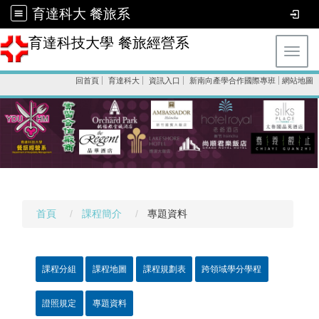
育達科大 餐旅系
育達科技大學 餐旅經營系
Toggl
回首頁
育達科大
資訊入口
新南向產學合作國際專班
網站地圖
首頁
課程簡介
專題資料
課程分組
課程地圖
課程規劃表
跨領域學分學程
證照規定
專題資料