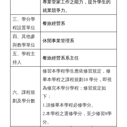
專業管家工作之能力，提升學生的
就業競爭力。
三、學分學
餐旅經營系
程設置單位
四、其他參
休閒事業管理系
與教學單位
五、學程主
餐旅經營系系主任
持人
修習本學程學生應依修習規定，修
畢本學程之課程規劃
18
學分，即視
為修完本學分學程；修習規定如
六、課程規
下：
劃及學分數
1.
須修畢本學程必修學分。
2.
本學程之選修學分，至少修習
8
學
分。