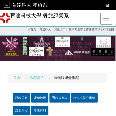
育達科大 餐旅系
育達科技大學 餐旅經營系
Toggl
回首頁
育達科大
資訊入口
新南向產學合作國際專班
網站地圖
首頁
課程簡介
跨領域學分學程
課程分組
課程地圖
課程規劃表
跨領域學分學程
證照規定
專題資料