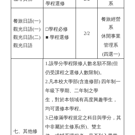
學程選修
系
餐旅經營
餐旅日語(一)
系
觀光日語(一)
□學程必修
2/2
休閒事業
觀光日語(二)
■
學程選修
管理系
觀光日語
(四選一)
1.
該學分學程限修人數名額不限
(
但
仍受課程之選修人數限制
)
。
2.
凡本校大學部
(
含進修部
)
四年制一
年級下學期、二年制之學
生，對於本領域有高度興趣學生，
均可選修本學程。
3.
已修滿學程規定之科目與學分，其
中非屬於主修系
(
所
)
、雙主
七
、
其他修