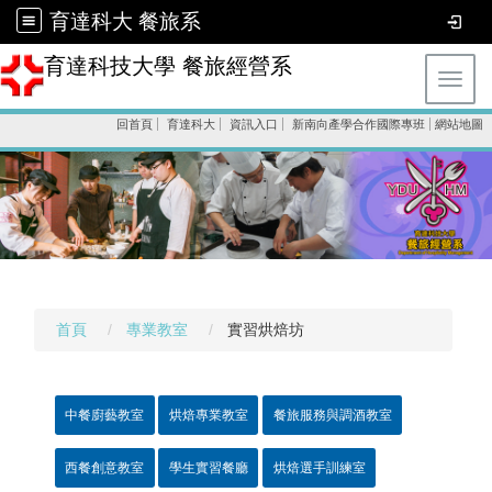
育達科大 餐旅系
育達科技大學 餐旅經營系
Toggl
回首頁
育達科大
資訊入口
新南向產學合作國際專班
網站地圖
首頁
專業教室
實習烘焙坊
中餐廚藝教室
烘焙專業教室
餐旅服務與調酒教室
西餐創意教室
學生實習餐廳
烘焙選手訓練室