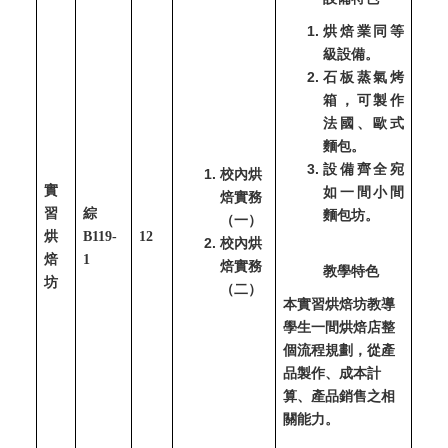
烘焙業同等
級設備。
石板蒸氣烤
箱，可製作
法國、歐式
麵包。
設備齊全宛
校內烘
實
如一間小間
焙實務
習
綜
麵包坊。
（一）
烘
B119-
12
校內烘
焙
1
焙實務
教學特色
坊
（二）
本實習烘焙坊教導
學生一間烘焙店整
個流程規劃，從產
品製作、成本計
算、產品銷售之相
關能力。