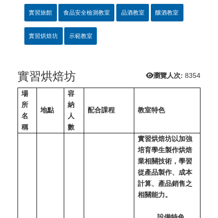
實習旅館
食品安全檢測教室
品酒教室
釀酒教室
實習烘焙坊
示範教室
實習烘焙坊
瀏覽人次:
8354
場
容
所
納
地點
配合課程
教室特色
名
人
稱
數
實習烘焙坊以加強
培育學生製作烘焙
業相關技術，學習
從產品製作、成本
計算、產品銷售之
相關能力。
設備特色