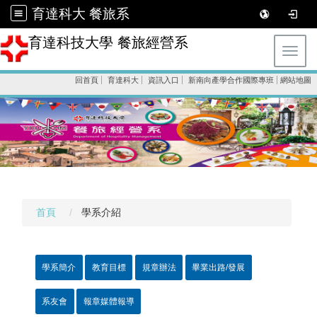
育達科大 餐旅系
育達科技大學 餐旅經營系
Toggl
回首頁
育達科大
資訊入口
新南向產學合作國際專班
網站地圖
首頁
學系介紹
學系簡介
教育目標
規章辦法
畢業出路/發展
系友會
報章媒體報導