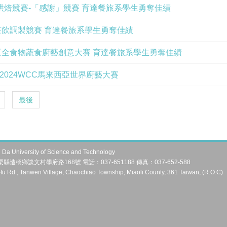
意烘焙競賽-「感謝」競賽 育達餐旅系學生勇奪佳績
意茶飲調製競賽 育達餐旅系學生勇奪佳績
大豆全食物蔬食廚藝創意大賽 育達餐旅系學生勇奪佳績
2024WCC馬來西亞世界廚藝大賽
最後
University of Science and Technology
縣造橋鄉談文村學府路168號 電話：037-651188 傳真：037-652-588
fu Rd., Tanwen Village, Chaochiao Township, Miaoli County, 361 Taiwan, (R.O.C)