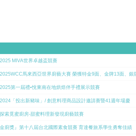
025 MIVA世界卓越盃競賽
2025WCC馬來西亞世界廚藝大賽 榮獲特金9面、金牌13面、銀
2025第一屆禮•悅東南在地烘焙伴手禮展示競賽
2024「投出新豬味」/ 創意料理商品設計邀請賽暨41週年場慶
探索覓蜜廚房-甜蜜料理新發現廚藝競賽
金廚獎』第十八屆台北國際素食競賽 育達餐旅系學生勇奪佳績