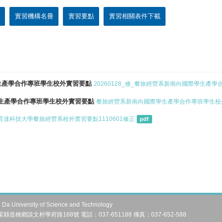
實習機構名冊
實習要點
實習相關表件下載
際學生產學合作專班學生校外實習要點
20260128_修_餐旅經營系新南向國際學生產學
生產學合作專班學生校外實習要點
餐旅經營系新南向國際學生產學合作專班學生校外實習要
育達科技大學餐旅經營系校外實習要點1110601修正
pdf
University of Science and Technology
縣造橋鄉談文村學府路168號 電話：037-651188 傳真：037-652-588