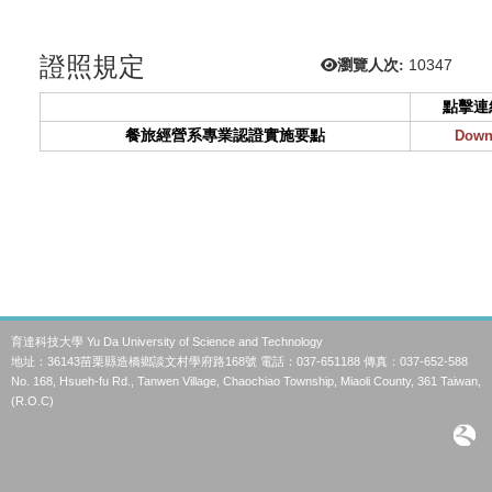
證照規定
瀏覽人次:
10347
點擊連
餐旅經營系專業認證實施要點
Down
育達科技大學 Yu Da University of Science and Technology
地址：36143苗栗縣造橋鄉談文村學府路168號 電話：037-651188 傳真：037-652-588
No. 168, Hsueh-fu Rd., Tanwen Village, Chaochiao Township, Miaoli County, 361 Taiwan,
(R.O.C)