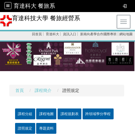
育達科大 餐旅系
育達科技大學 餐旅經營系
Toggl
回首頁
育達科大
資訊入口
新南向產學合作國際專班
網站地圖
首頁
課程簡介
證照規定
課程分組
課程地圖
課程規劃表
跨領域學分學程
證照規定
專題資料