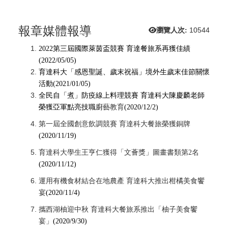
報章媒體報導
瀏覽人次:
10544
2022第三屆國際萊茵盃競賽 育達餐旅系再獲佳績
(2022/05/05)
育達科大「感恩聖誕、歲末祝福」境外生歲末佳節關懷
活動(2021/01/05)
全民自「煮」防疫線上料理競賽 育達科大陳慶麟老師
榮獲亞軍點亮技職廚
藝教育
(2020/12/2)
第一屆全國創意飲調競賽 育達科大餐旅榮獲銅牌
(2020/11/19)
育達科大學生王亨仁獲得「文薈獎」圖畫書類第2名
(2020/11/12)
運用有機食材結合在地農產 育達科大推出柑橘美食饗
宴
(2020/11/4)
攜西湖柚迎中秋 育達科大餐旅系推出「柚子美食饗
宴」
(2020/9/30)