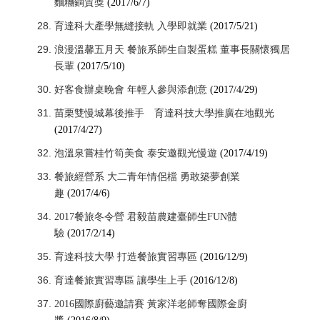
麵糰銅質獎
(2017/6/7)
育達科大產學無縫接軌 入學即就業
(2017/5/21)
浪漫溫馨五月天 餐旅系師生自製蛋糕 董事長關懷獨居
長輩
(2017/5/10)
好客食辦桌晚會 年輕人參與添創意
(2017/4/29)
苗栗雙慢城幕後推手 育達科技大學推廣在地觀光
(2017/4/27)
泡溫泉嘗桂竹筍美食 泰安邀觀光慢遊
(2017/4/19)
餐旅經營系 大二青年情侶檔 勇敢築夢創業
趣
(2017/4/6)
2017餐旅冬令營 君毅苗農建臺師生FUN體
驗
(2017/2/14)
育達科技大學 打造餐旅實習專區
(2016/12/9)
育達餐旅實習專區 讓學生上手
(2016/12/8)
2016國際廚藝邀請賽 黃家洋老師奪國際金廚