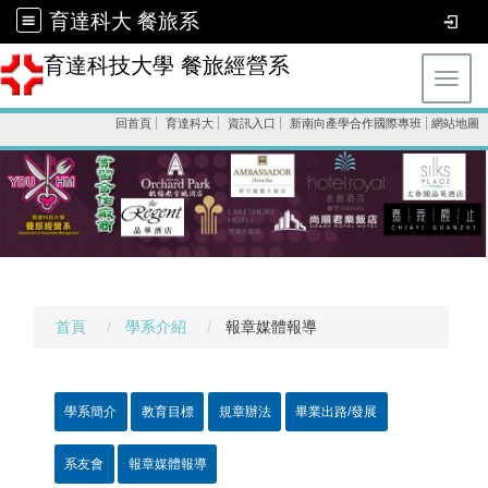
育達科大 餐旅系
育達科技大學 餐旅經營系
Toggl
回首頁
育達科大
資訊入口
新南向產學合作國際專班
網站地圖
首頁
學系介紹
報章媒體報導
學系簡介
教育目標
規章辦法
畢業出路/發展
系友會
報章媒體報導