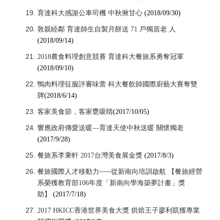
育達科大感謝公車司機 中秋揪甘心
(2018/09/30)
敦親睦鄰 育達師生自製月餅送 71 戶獨居老 人
(2018/09/14)
2018農食料理創意競賽 育達科大餐旅系勇奪冠軍
(2018/09/10)
鴨肉料理征服評審味蕾 科大餐飲師國際廚藝大賽奪雙
牌
(2018/6/14)
客家美食節，客家甕吸睛
(2017/10/05)
響應政府傳愛送暖—育達天使中秋送暖 關懷獨老
(2017/9/28)
餐旅系李秉軒 2017台灣美食展金獎
(2017/8/3)
餐旅國際人才移動力~~~從新南向培訓啟航 【餐旅經營
系榮獲教育部106年度「新南向學海築夢計畫」獎
助】
(2017/7/18)
2017 HKICC香港世界美食大獎 烘焙王子廖利凱獲專業