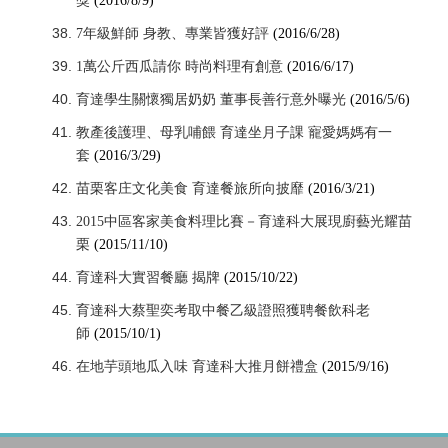
獎
(2016/8/9)
7年級鮮師 身教、專業皆獲好評
(2016/6/28)
1萬公斤西瓜請你 時尚料理有創意
(2016/6/17)
育達學生關懷獨居奶奶 董事長善行意外曝光
(2016/5/6)
教產後護理、母乳哺餵 育達坐月子課 寵愛媽媽有一
套
(2016/3/29)
苗栗客庄文化美食 育達餐旅所向披靡
(2016/3/21)
2015中區客家美食料理比賽－育達科大展現廚藝光耀苗
栗
(2015/11/10)
育達科大實習餐廳 揭牌
(2015/10/22)
育達科大蔡聖奕考取中餐乙級證照獲聘餐飲科老
師
(2015/10/1)
在地芋頭地瓜入味 育達科大推月餅禮盒
(2015/9/16)