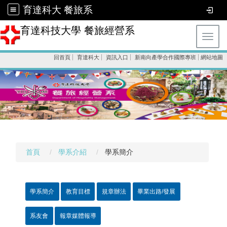
育達科大 餐旅系
育達科技大學 餐旅經營系
Toggl
回首頁
育達科大
資訊入口
新南向產學合作國際專班
網站地圖
首頁
學系介紹
學系簡介
學系簡介
教育目標
規章辦法
畢業出路/發展
系友會
報章媒體報導